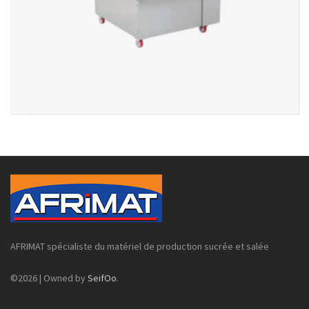
AFRIMAT spécialiste du matériel de production sucrée et salée
©2026 | Owned by
SeifOo
.