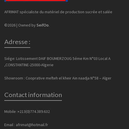
AFRIMAT spécialiste du matériel de production sucrée et salée
©2026 | Owned by
SeifOo
.
Adresse :
Siége: Lotissement DAIF BOUMERZOUG 5éme Km N°03 Local A
,CONSTANTINE-25000-Algerie
Showroom : Cooprative mefteh el kheir Ain naadja N°58 – Alger
Contact information
Mobile :+213(0)774.389.632
Email : afrimat@hotmail.fr