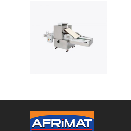
Biscuiterie
Rotaives à biscuits