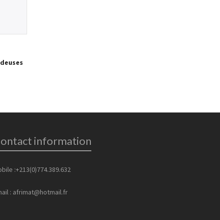
udeuses
ontact information
bile :+213(0)774.389.632
ail : afrimat@hotmail.fr