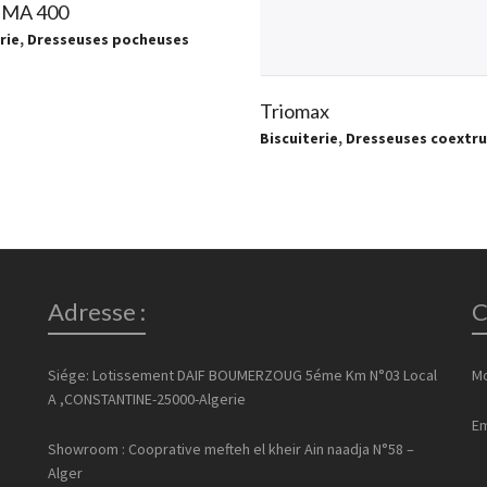
MA 400
rie
,
Dresseuses pocheuses
Triomax
Biscuiterie
,
Dresseuses coextr
Adresse :
C
Siége: Lotissement DAIF BOUMERZOUG 5éme Km N°03 Local
Mo
A ,CONSTANTINE-25000-Algerie
Em
Showroom : Cooprative mefteh el kheir Ain naadja N°58 –
Alger