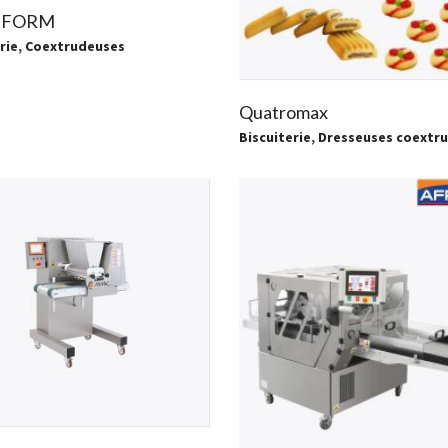
IFORM
rie
,
Coextrudeuses
Quatromax
Biscuiterie
,
Dresseuses coextr