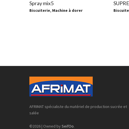
Spray mix5
SUPRE
Biscuiterie
,
Machine à dorer
Biscuite
AFRIMAT spécialiste du matériel de production sucrée et
salée
©2026 | Owned by
SeifOo
.