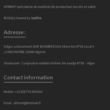
AFRIMAT spécialiste du matériel de production sucrée et salée
©2026 | Owned by
SeifOo
.
Adresse :
Siége: Lotissement DAIF BOUMERZOUG 5éme Km N°03 Local A
,CONSTANTINE-25000-Algerie
Showroom : Cooprative mefteh el kheir Ain naadja N°58 – Alger
Contact information
Mobile :+213(0)774.389.632
Email : afrimat@hotmail.fr